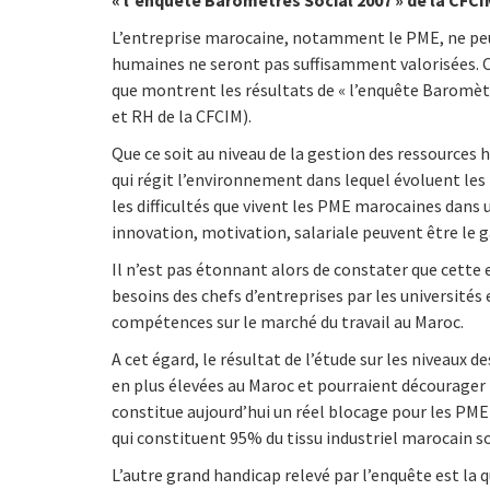
« l’enquête Baromètres Social 2007 » de la CFCI
L’entreprise marocaine, notamment le PME, ne peut
humaines ne seront pas suffisamment valorisées. Ce
que montrent les résultats de « l’enquête Baromètre
et RH de la CFCIM).
Que ce soit au niveau de la gestion des ressources 
qui régit l’environnement dans lequel évoluent le
les difficultés que vivent les PME marocaines dan
innovation, motivation, salariale peuvent être le g
Il n’est pas étonnant alors de constater que cette e
besoins des chefs d’entreprises par les universités
compétences sur le marché du travail au Maroc.
A cet égard, le résultat de l’étude sur les niveaux 
en plus élevées au Maroc et pourraient décourager 
constitue aujourd’hui un réel blocage pour les PME qu
qui constituent 95% du tissu industriel marocain 
L’autre grand handicap relevé par l’enquête est la