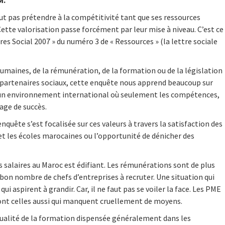
M.
 pas prétendre à la compétitivité tant que ses ressources
tte valorisation passe forcément par leur mise à niveau. C’est ce
s Social 2007 » du numéro 3 de « Ressources » (la lettre sociale
humaines, de la rémunération, de la formation ou de la législation
s partenaires sociaux, cette enquête nous apprend
beaucoup sur
s un environnement international où seulement les compétences,
age de succès.
nquête s’est focalisée sur ces valeurs à travers la satisfaction des
 et les écoles marocaines ou l’opportunité de dénicher des
des salaires au Maroc est édifiant. Les rémunérations sont de plus
bon nombre de chefs d’entreprises à recruter. Une situation qui
i aspirent à grandir. Car, il ne faut pas se voiler la face. Les PME
sont celles aussi qui manquent cruellement de moyens.
 qualité de la formation dispensée généralement dans les