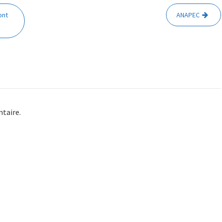
ont
ANAPEC
taire.