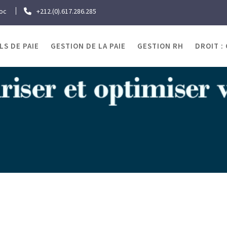
roc
+212.(0).617.286.285
LS DE PAIE
GESTION DE LA PAIE
GESTION RH
DROIT :
OJRAWEB | Blog Paie
 Travail & Emploi
Baromètre social 2007 de la CFCIM : 