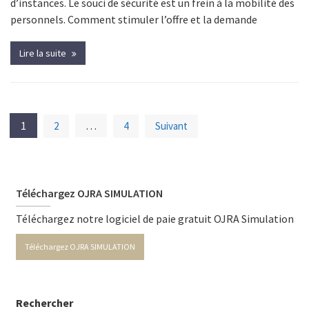
d’instances. Le souci de sécurité est un frein à la mobilité des
personnels. Comment stimuler l’offre et la demande
Lire la suite
Navigation
1
…
2
4
Suivant
des
articles
Téléchargez OJRA SIMULATION
Téléchargez notre logiciel de paie gratuit OJRA Simulation
Téléchargez OJRA SIMULATION
Rechercher