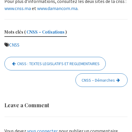
Pour plus d’informations, consultez les deux sites de la cnss :
www.cnss.ma
et
www.damancom.ma
.
Mots clés (
CNSS – Cotisations
)
CNSS
Navigation
CNSS : TEXTES LEGISLATIFS ET REGLEMENTAIRES
de
l’article
CNSS – Démarches
Leave a Comment
Vous devez
vous connecter
pour publier un commentaire.