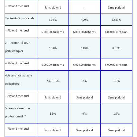
– Plafond mensuel
Sans plafond
–
Sans plafond
2 – Prestations sociale
8.60%
4.29%
12.89%
– Plafond mensuel
6 000.00 dirhams
6 000.00 dirhams
6 000.00 dirhams
3 – Indemnité pour
0.38%
0.19%
0.57%
perte d’emploi
– Plafond mensuel
6 000.00 dirhams
6 000.00 dirhams
6 000.00 dirhams
4 Assurance maladie
2% + 1.5%
2%
5.5%
obligatoire*
– Plafond mensuel
Sans plafond
Sans plafond
Sans plafond
5 Taxe de formation
1.6%
0%
1.6%
professionnel **
– Plafond mensuel
Sans plafond
Sans plafond
Sans plafond