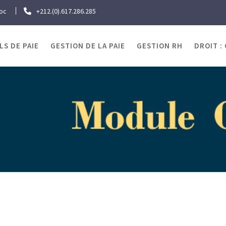
roc
+212.(0).617.286.285
LS DE PAIE
GESTION DE LA PAIE
GESTION RH
DROIT :
OJRAWEB | Blog Paie
ntégration professionnelle des diplômés difficilement insé