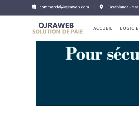
Skip
commercial@ojraweb.com
Casablanca - Ma
to
content
ACCUEIL
LOGICIE
Blog 
Home
New