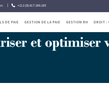
roc
+212.(0).617.286.285
LS DE PAIE
GESTION DE LA PAIE
GESTION RH
DROIT :
OJRAWEB | Blog Paie
s
Emploi : Etats-Unis – le chômage tombe au plus bas de