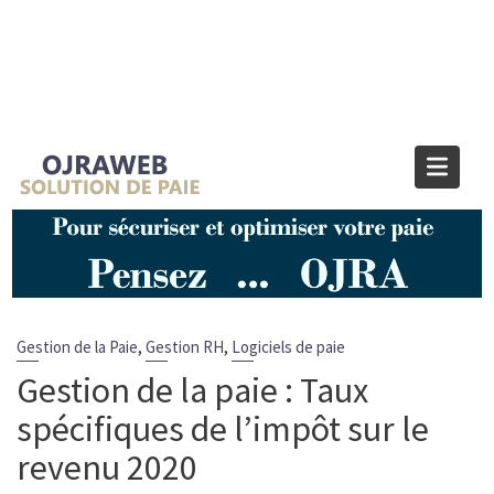
Blog OJRAWEB | Blog Paie et RH
Home
Gestion RH
Gestion de la paie : Taux spécifiques de l’impôt sur le revenu
2020
,
,
Gestion de la Paie
Gestion RH
Logiciels de paie
Gestion de la paie : Taux
spécifiques de l’impôt sur le
revenu 2020