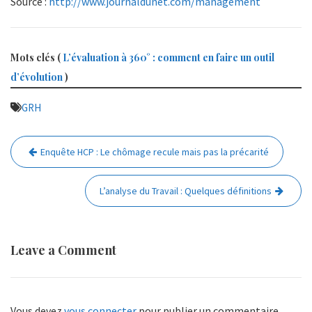
Source :
http://www.journaldunet.com/management
Mots clés (
L’évaluation à 360° : comment en faire un outil
d’évolution
)
GRH
Navigation
Enquête HCP : Le chômage recule mais pas la précarité
de
l’article
L’analyse du Travail : Quelques définitions
Leave a Comment
Vous devez
vous connecter
pour publier un commentaire.