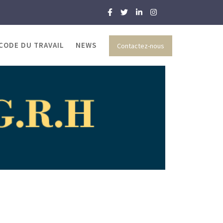
 CODE DU TRAVAIL
NEWS
Contactez-nous
 et RH
pe : encore peu répandue