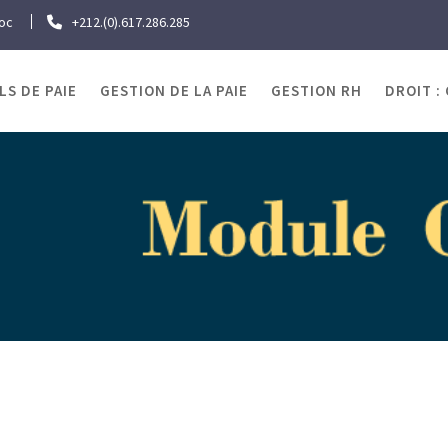
roc
+212.(0).617.286.285
LS DE PAIE
GESTION DE LA PAIE
GESTION RH
DROIT :
OJRAWEB | Blog Paie
ail & Emploi
La flexibilité du temps de travail en Euro