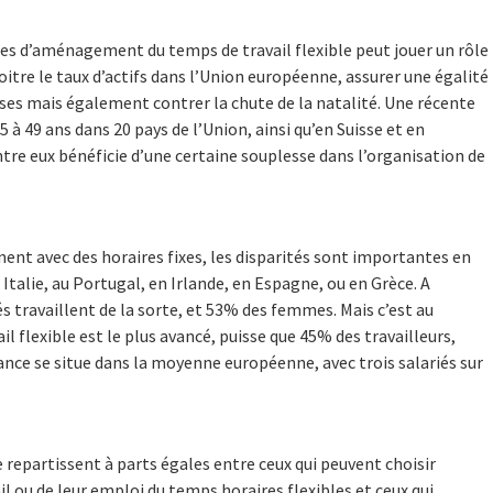
es d’aménagement du temps de travail flexible peut jouer un rôle
oitre le taux d’actifs dans l’Union européenne, assurer une égalité
es mais également contrer la chute de la natalité. Une récente
 à 49 ans dans 20 pays de l’Union, ainsi qu’en Suisse et en
re eux bénéficie d’une certaine souplesse dans l’organisation de
nent avec des horaires fixes, les disparités sont importantes en
 Italie, au Portugal, en Irlande, en Espagne, ou en Grèce. A
 travaillent de la sorte, et 53% des femmes. Mais c’est au
flexible est le plus avancé, puisse que 45% des travailleurs,
e se situe dans la moyenne européenne, avec trois salariés sur
se repartissent à parts égales entre ceux qui peuvent choisir
ail ou de leur emploi du temps horaires flexibles et ceux qui