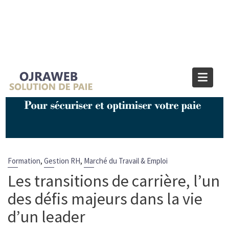
Blog OJRAWEB | Blog Paie et RH
Home
Marché du Travail & Emploi
Les transitions de carrière, l’un des défis majeurs dans la vie
d’un leader
,
,
Formation
Gestion RH
Marché du Travail & Emploi
Les transitions de carrière, l’un
des défis majeurs dans la vie
d’un leader