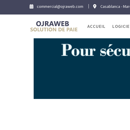
Skip
commercial@ojraweb.com
Casablanca - Ma
to
content
ACCUEIL
LOGICIE
Blog 
Ho