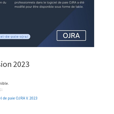
sion 2023
ible.
 :
el de paie OJRA V. 2023