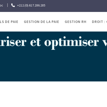
roc
+212.(0).617.286.285
LS DE PAIE
GESTION DE LA PAIE
GESTION RH
DROIT :
OJRAWEB | Blog Paie
me
Gestion de la Paie
Logiciel de paie OJRA Version 