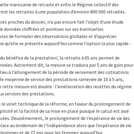
elle marocaine de retraite et enfin le Régime collectif des
rent les retraites à une population d’environ 800 000 retraités.
s proches du dossier, n’a pas encore fait l’objet d’une étude
é de données chiffrées et pointues sur ses éventuelles
istes de formuler des observations globales et d’apprécier
che qu’elle se présente aujourd’hui comme l’option la plus rapide -
 du bénéfice de la prestation’, la retraite à 65 ans permet de
 années. Autrement dit, la mesure se traduira par 5 ans de gain pour
 lieu à l’allongement de la période de versement des cotisations
durée moyenne de service des prestations ramenée de 10 à 5 ans,
 de cette mesure est double : l’amélioration des recettes du régime
x services des prestations.
e le volet technique de la réforme, en faveur du prolongement de
licité et la facilité de sa mise en place puisque le calcul est aisé
vancées. Deuxièmement, le prolongement de l’espérance de vie des
place au lendemain de l’Indépendance alors que l’espérance de vie
es hommes et de 72 ans pour les femmes aujourd’hui.