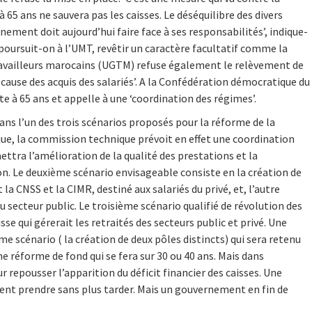
 à 65 ans ne sauvera pas les caisses. Le déséquilibre des divers
ement doit aujourd’hui faire face à ses responsabilités’, indique-
, poursuit-on à l’UMT, revêtir un caractère facultatif comme la
 travailleurs marocains (UGTM) refuse également le relèvement de
en cause des acquis des salariés’. A la Confédération démocratique du
te à 65 ans et appelle à une ‘coordination des régimes’.
ans l’un des trois scénarios proposés pour la réforme de la
que, la commission technique prévoit en effet une coordination
ettra l’amélioration de la qualité des prestations et la
on. Le deuxième scénario envisageable consiste en la création de
 la CNSS et la CIMR, destiné aux salariés du privé, et, l’autre
u secteur public. Le troisième scénario qualifié de révolution des
se qui gérerait les retraités des secteurs public et privé. Une
me scénario ( la création de deux pôles distincts) qui sera retenu
une réforme de fond qui se fera sur 30 ou 40 ans. Mais dans
r repousser l’apparition du déficit financier des caisses. Une
ient prendre sans plus tarder. Mais un gouvernement en fin de