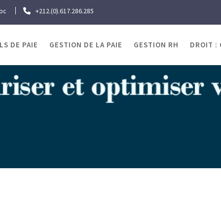
roc
+212.(0).617.286.285
LS DE PAIE
GESTION DE LA PAIE
GESTION RH
DROIT :
OJRAWEB | Blog Paie
il & Emploi
Retraite : Va-t-on relever l’âge légal de la r