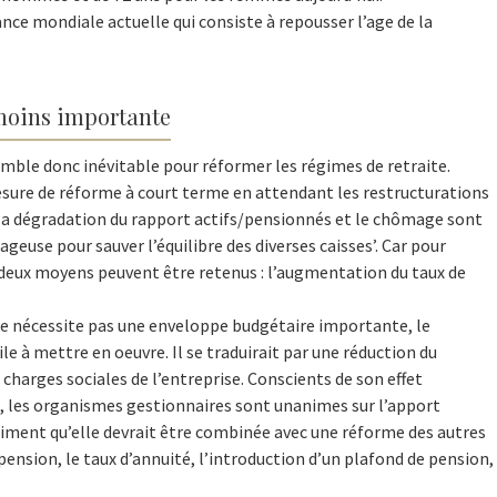
nce mondiale actuelle qui consiste à repousser l’age de la
moins importante
emble donc inévitable pour réformer les régimes de retraite.
 mesure de réforme à court terme en attendant les restructurations
, la dégradation du rapport actifs/pensionnés et le chômage sont
geuse pour sauver l’équilibre des diverses caisses’. Car pour
s, deux moyens peuvent être retenus : l’augmentation du taux de
.
e ne nécessite pas une enveloppe budgétaire importante, le
cile à mettre en oeuvre. Il se traduirait par une réduction du
 charges sociales de l’entreprise. Conscients de son effet
es, les organismes gestionnaires sont unanimes sur l’apport
stiment qu’elle devrait être combinée avec une réforme des autres
 pension, le taux d’annuité, l’introduction d’un plafond de pension,