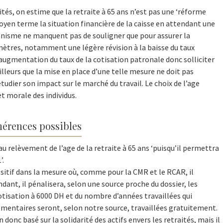
ités, on estime que la retraite à 65 ans n’est pas une ‘réforme
yen terme la situation financière de la caisse en attendant une
ganisme ne manquent pas de souligner que pour assurer la
amètres, notamment une légère révision à la baisse du taux
augmentation du taux de la cotisation patronale donc solliciter
 ailleurs que la mise en place d’une telle mesure ne doit pas
étudier son impact sur le marché du travail. Le choix de l’age
et morale des individus.
hérences possibles
 relèvement de l’age de la retraite à 65 ans ‘puisqu’il permettra
’.
ositif dans la mesure où, comme pour la CMR et le RCAR, il
dant, il pénalisera, selon une source proche du dossier, les
otisation à 6000 DH et du nombre d’années travaillées qui
lémentaires seront, selon notre source, travaillées gratuitement.
onc basé sur la solidarité des actifs envers les retraités, mais il