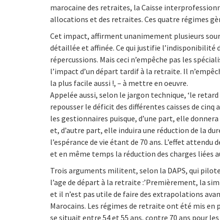
marocaine des retraites, la Caisse interprofessionn
allocations et des retraites. Ces quatre régimes gè
Cet impact, affirment unanimement plusieurs source
détaillée et affinée. Ce qui justifie l’indisponibilit
répercussions. Mais ceci n’empêche pas les spécial
l’impact d’un départ tardif à la retraite. Il n’empê
la plus facile aussi !, – à mettre en oeuvre.
Appelée aussi, selon le jargon technique, ‘le retard
repousser le déficit des différentes caisses de cinq
les gestionnaires puisque, d’une part, elle donnera
et, d’autre part, elle induira une réduction de la 
l’espérance de vie étant de 70 ans. L’effet attendu
et en même temps la réduction des charges liées au
Trois arguments militent, selon la DAPS, qui pilot
l’age de départ à la retraite :’Premièrement, la simp
et il n’est pas utile de faire des extrapolations a
Marocains. Les régimes de retraite ont été mis en 
se situait entre 54 et 55 ans, contre 70 ans pour l