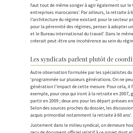
faut tout de même songer à agir également sur le 
entreprises marocaines’. Par ailleurs, la retraite 
l’architecture du régime existant pour le secteur pr
pour la pérennité des régimes, penser à adopter
et le Bureau international du travail’. Dans le même
créerait peut-être une incohérence au sein du régime
Les syndicats parlent plutôt de coord
Autre observation formulée par les spécialistes du 
‘programmée sur plusieurs générations. On ne peut, e
génération l’impact de cette mesure. Pour cela, il f
exemple, pour ceux qui iront à la retraite en 2007, 
partir en 2009 ; deux ans pour les départ prévues 
Selon des sources proches du dossier, les discussion
acquis primordial notamment la retraite à 60 ans’.
Justement dans le milieu syndical, on demeure hosti
reçu de document officiel relatif à ce projet dont el