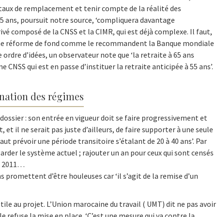
taux de remplacement et tenir compte de la réalité des
à 65 ans, poursuit notre source, ‘compliquera davantage
ivé composé de la CNSS et la CIMR, qui est déjà complexe. Il faut,
 une réforme de fond comme le recommandent la Banque mondiale
 ordre d’idées, un observateur note que ‘la retraite à 65 ans
 CNSS qui est en passe d’instituer la retraite anticipée à 55 ans’.
ination des régimes
dossier : son entrée en vigueur doit se faire progressivement et
t il ne serait pas juste d’ailleurs, de faire supporter à une seule
aut prévoir une période transitoire s’étalant de 20 à 40 ans’. Par
garder le système actuel ; rajouter un an pour ceux qui sont censés
en 2011…
s promettent d’être houleuses car ‘il s’agit de la remise d’un
le au projet. L’Union marocaine du travail ( UMT) dit ne pas avoir
le refuse la mise en place. ‘C’est une mesure qui va contre la