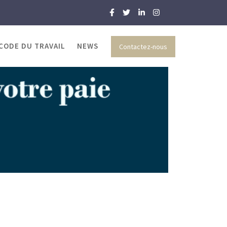
 CODE DU TRAVAIL
NEWS
Contactez-nous
 et RH
etraite à 65 ans, au Maroc ?