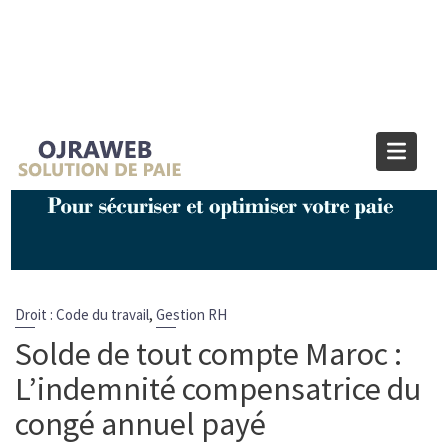
Blog OJRAWEB | Blog Paie et RH
Home
Droit : Code du travail
Solde de tout compte Maroc : L’indemnité compensatrice du
congé annuel payé
,
Droit : Code du travail
Gestion RH
Solde de tout compte Maroc :
L’indemnité compensatrice du
congé annuel payé