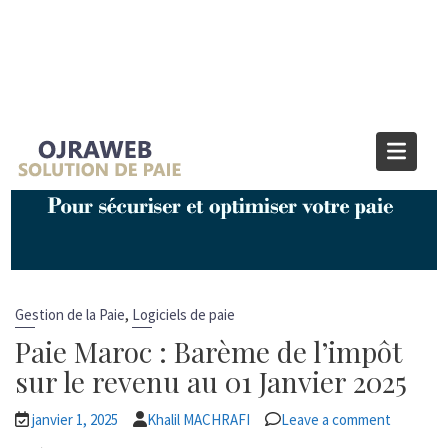
Étiquette :
barème ir 2025
maroc
Home
barème ir 2025 maroc
,
Gestion de la Paie
Logiciels de paie
Paie Maroc : Barème de l’impôt
sur le revenu au 01 Janvier 2025
janvier 1, 2025
Khalil MACHRAFI
Leave a comment