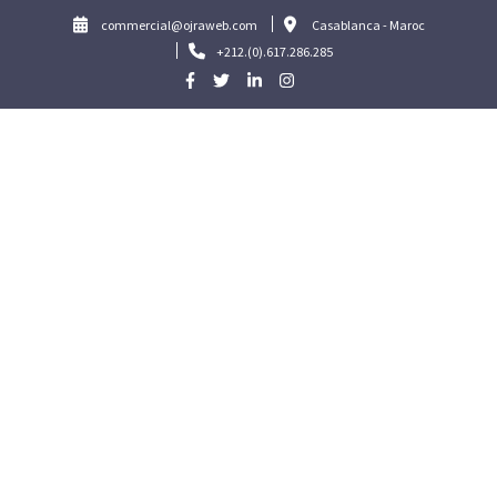
Skip
commercial@ojraweb.com
Casablanca - Maroc
to
+212.(0).617.286.285
content