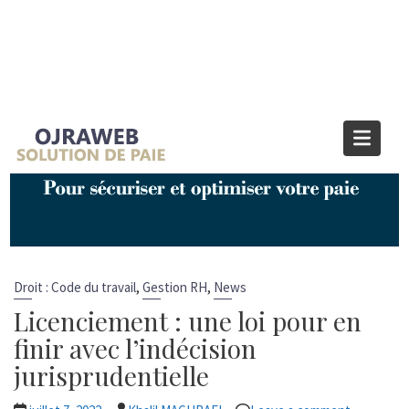
Étiquette :
licenciement pour
faute grave
Home
licenciement pour faute grave
,
,
Droit : Code du travail
Gestion RH
News
Licenciement : une loi pour en
finir avec l’indécision
jurisprudentielle