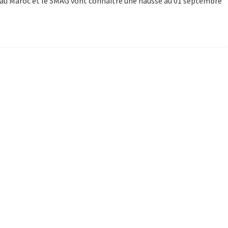
 au Maroc et le SMAG vont connaître une hausse au 01 septembre