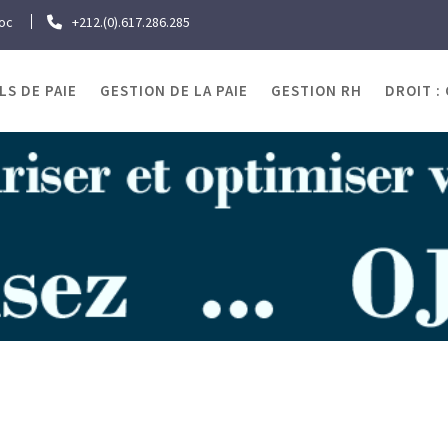
roc
+212.(0).617.286.285
LS DE PAIE
GESTION DE LA PAIE
GESTION RH
DROIT :
quette :
smig maroc 
Home
smig maroc 2023