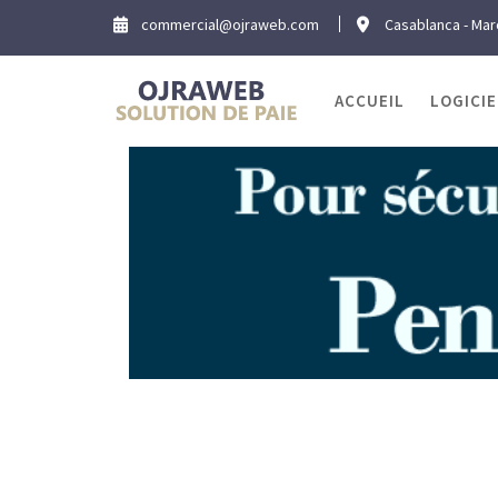
Skip
commercial@ojraweb.com
Casablanca - Ma
to
content
ACCUEIL
LOGICIE
Éti