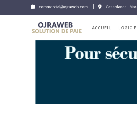
Skip
commercial@ojraweb.com
Casablanca - Ma
to
content
ACCUEIL
LOGICIE
Éti