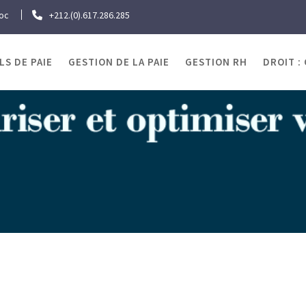
roc
+212.(0).617.286.285
LS DE PAIE
GESTION DE LA PAIE
GESTION RH
DROIT :
quette :
SMIG Maroc 
Home
SMIG Maroc CNSS