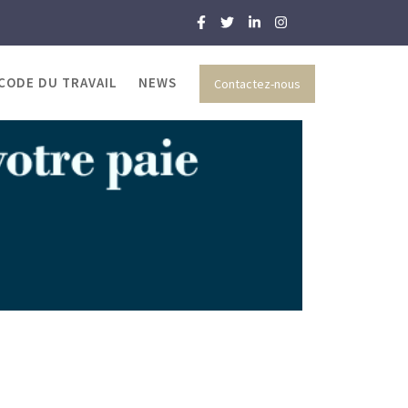
 CODE DU TRAVAIL
NEWS
Contactez-nous
 et RH
 du chômage due à la crise économique mondiale